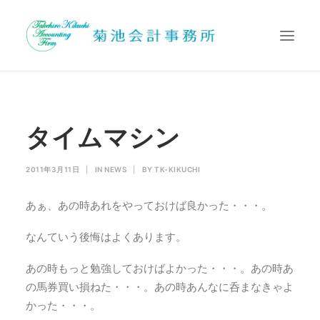
代表挨拶
タイムマシン
業務内容
提携先
2011年3月11日
|
IN
NEWS
|
BY
TK-KIKUCHI
お問い合わせ
あぁ、あの時あれをやっておけば良かった・・・。
Search
なんていう後悔はよくあります。
あの時もっと勉強しておけばよかった・・・。あの時あ
の馬券買い損ねた・・・。あの時あんなに呑まなきゃよ
かった・・・。