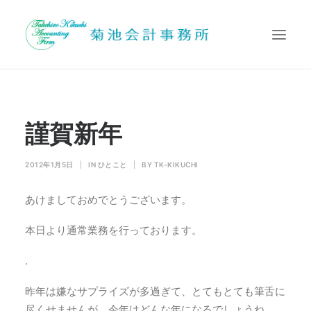
代表挨拶
謹賀新年
業務内容
提携先
2012年1月5日
|
IN
ひとこと
|
BY
TK-KIKUCHI
お問い合わせ
あけましておめでとうございます。
Search
本日より通常業務を行っております。
.
昨年は嫌なサプライズが多過ぎて、とてもとても筆舌に
尽くせませんが、今年はどんな年になるでしょうね。