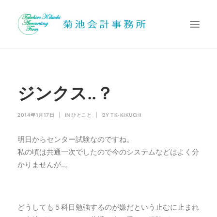
代表挨拶
ジンクス‥？
業務内容
提携先
2014年1月17日
|
IN
ひとこと
|
BY
TK-KIKUCHI
お問い合わせ
明日からセンター試験なのですね。
Search
私の頃は共通一次でしたので今のシステムなどはよく分
かりませんが‥。
どうしても５科目勉強するのが嫌だという止むに止まれ